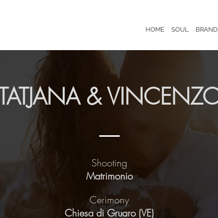
HOME
SOUL
BRAND
TATJANA & VINCENZ
Shooting
Matrimonio
Cerimony
Chiesa di Gruaro (VE)